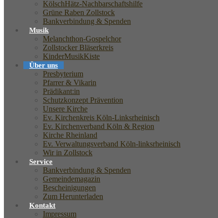
KölschHätz-Nachbarschaftshilfe
Grüne Raben Zollstock
Bankverbindung & Spenden
Musik
Melanchthon-Gospelchor
Zollstocker Bläserkreis
KinderMusikKiste
Über uns
Presbyterium
Pfarrer & Vikarin
Prädikant:in
Schutzkonzept Prävention
Unsere Kirche
Ev. Kirchenkreis Köln-Linksrheinisch
Ev. Kirchenverband Köln & Region
Kirche Rheinland
Ev. Verwaltungsverband Köln-linksrheinisch
Wir in Zollstock
Service
Bankverbindung & Spenden
Gemeindemagazin
Bescheinigungen
Zum Herunterladen
Kontakt
Impressum