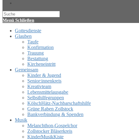
Website-
Suche
umschalten
Menü
Schließen
Gottesdienste
Glauben
Taufe
Konfirmation
Trauung
Bestattung
Kircheneintritt
Gemeinsam
Kinder & Jugend
Senior:innenkreis
Kreativteam
Lebensmittelausgabe
Selbsthilfegruppen
KölschHätz-Nachbarschaftshilfe
Grüne Raben Zollstock
Bankverbindung & Spenden
Musik
Melanchthon-Gospelchor
Zollstocker Bläserkreis
KinderMusikKiste