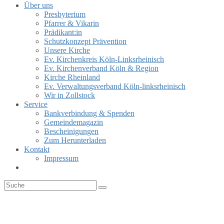
Über uns
Presbyterium
Pfarrer & Vikarin
Prädikant:in
Schutzkonzept Prävention
Unsere Kirche
Ev. Kirchenkreis Köln-Linksrheinisch
Ev. Kirchenverband Köln & Region
Kirche Rheinland
Ev. Verwaltungsverband Köln-linksrheinisch
Wir in Zollstock
Service
Bankverbindung & Spenden
Gemeindemagazin
Bescheinigungen
Zum Herunterladen
Kontakt
Impressum
Website-
Suche
umschalten
PRESBYTERIUM