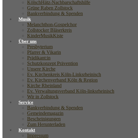
KölschHätz-Nachbarschaftshilfe
Grüne Raben Zollstock
Bankverbindung & Spenden
Musik
Melanchthon-Gospelchor
Zollstocker Bläserkreis
KinderMusikKiste
Über uns
Presbyterium
Pfarrer & Vikarin
Prädikant:in
Schutzkonzept Prävention
Unsere Kirche
Ev. Kirchenkreis Köln-Linksrheinisch
Ev. Kirchenverband Köln & Region
Kirche Rheinland
Ev. Verwaltungsverband Köln-linksrheinisch
Wir in Zollstock
Service
Bankverbindung & Spenden
Gemeindemagazin
Bescheinigungen
Zum Herunterladen
Kontakt
Impressum