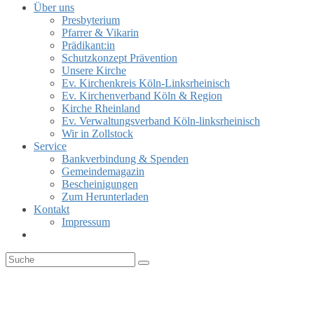
Über uns
Presbyterium
Pfarrer & Vikarin
Prädikant:in
Schutzkonzept Prävention
Unsere Kirche
Ev. Kirchenkreis Köln-Linksrheinisch
Ev. Kirchenverband Köln & Region
Kirche Rheinland
Ev. Verwaltungsverband Köln-linksrheinisch
Wir in Zollstock
Service
Bankverbindung & Spenden
Gemeindemagazin
Bescheinigungen
Zum Herunterladen
Kontakt
Impressum
Website-
Suche
umschalten
BERICHT AUS DEM PRES