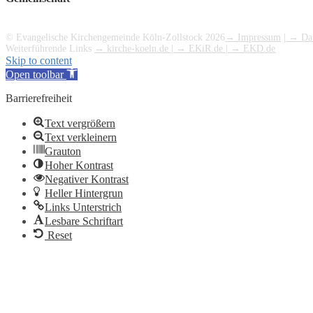
© Evangelische Kirchengemeinde Köln-Zollstock 2026
→ Impressum
|
→ Dat
Weiterführende Links
→ kirche-koeln.de
|
→ EKiR.de
|
→ EKD.de
Skip to content
Open toolbar
Barrierefreiheit
Text vergrößern
Text verkleinern
Grauton
Hoher Kontrast
Negativer Kontrast
Heller Hintergrun
Links Unterstrich
Lesbare Schriftart
Reset