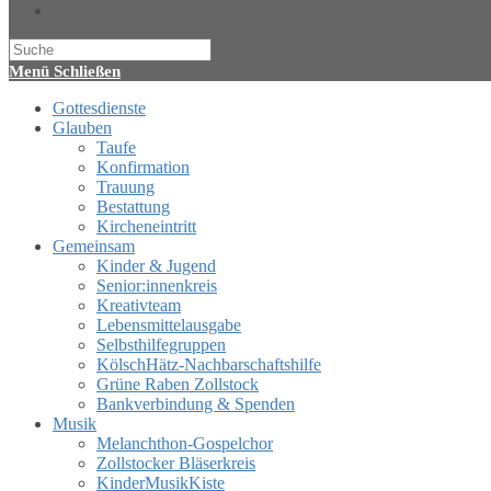
Website-
Suche
umschalten
Menü
Schließen
Gottesdienste
Glauben
Taufe
Konfirmation
Trauung
Bestattung
Kircheneintritt
Gemeinsam
Kinder & Jugend
Senior:innenkreis
Kreativteam
Lebensmittelausgabe
Selbsthilfegruppen
KölschHätz-Nachbarschaftshilfe
Grüne Raben Zollstock
Bankverbindung & Spenden
Musik
Melanchthon-Gospelchor
Zollstocker Bläserkreis
KinderMusikKiste